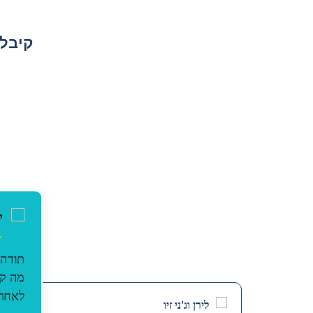
קיבל
י
★
תודה 
מה קר
לאחר 
לירן וג'ני זיו