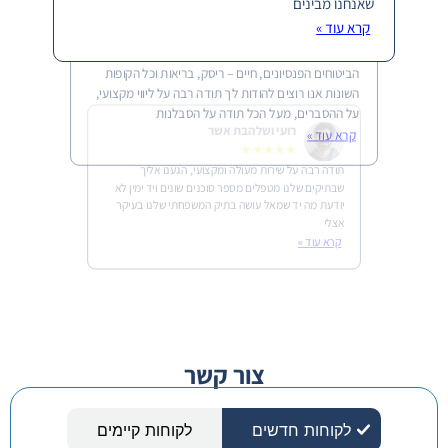
שאנחנו מבינים
שחר וארז חברוני טביבי
קרא עוד »
★★★★★
בעקבות החלפת העבודה שלי ובהמשך להעברה של כל
הביטוחים הפנסיונים, חיים – ריסק, בריאות וכל הקופות
השונות אנו רוצים להודות לך תודה רבה על ליווי מקצועי,
על ההסברים, מעל הכל תודה על הסבלנות
רועי ושלהבת אשר
קרא עוד »
★★★★★
תודה רבה על שירות מעולה ומקצועי, הגענו אליך
שבתיקים שלנו מטפלים מספר סוכנים שונים ויד ימין לא
יודעת מה יד שמאל עושה בתיק המשפחתי שלנו בעיקר
אצלי
קרא עוד »
צור קשר
לקוחות חדשים
לקוחות קיימים